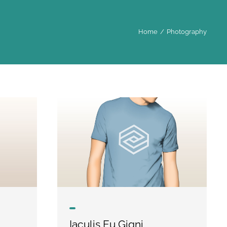
Home
Photography
Iaculis Eu Gigni