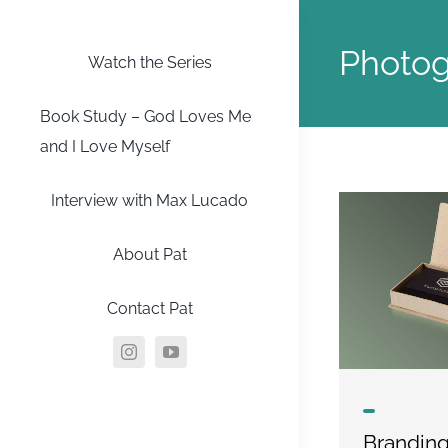
Skip
to
Photo
Watch the Series
content
Book Study – God Loves Me
and I Love Myself
Interview with Max Lucado
About Pat
Contact Pat
Brandin