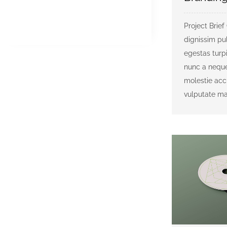
Project Brief
dignissim pul
egestas turp
nunc a neque
molestie ac
vulputate mass