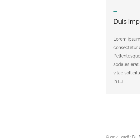
Duis Imp
Lorem ipsum 
consectetur a
Pellentesque
sodales erat.
vitae sollicit
In [...]
© 2012 - 2026 • Pat 