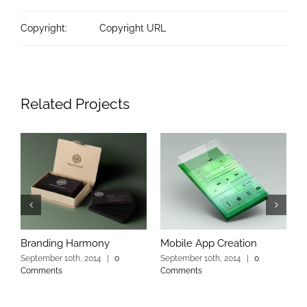
Copyright:
Copyright URL
Related Projects
Branding Harmony
Mobile App Creation
L
September 10th, 2014
|
0
September 10th, 2014
|
0
S
Comments
Comments
C